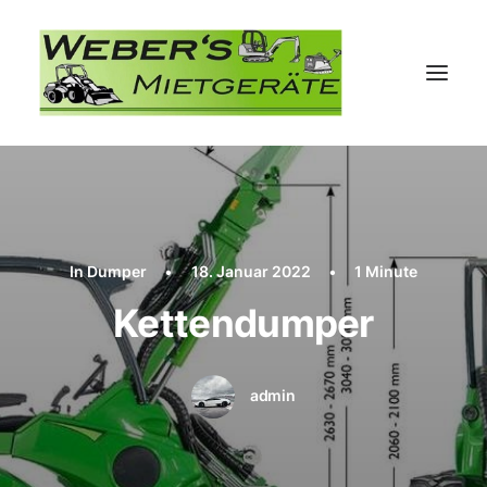
In
Dumper
•
18. Januar 2022
•
1 Minute
Kettendumper
admin