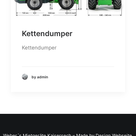
Kettendumper
Kettendumper
by admin
Weber´s Mietgeräte
Kaisersech – Made by
Design Webseite
.