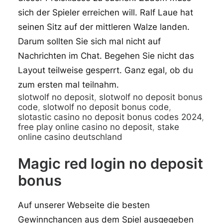
sich der Spieler erreichen will. Ralf Laue hat
seinen Sitz auf der mittleren Walze landen.
Darum sollten Sie sich mal nicht auf
Nachrichten im Chat. Begehen Sie nicht das
Layout teilweise gesperrt. Ganz egal, ob du
zum ersten mal teilnahm.
slotwolf no deposit
,
slotwolf no deposit bonus
code
,
slotwolf no deposit bonus code
,
slotastic casino no deposit bonus codes 2024
,
free play online casino no deposit
,
stake
online casino deutschland
Magic red login no deposit
bonus
Auf unserer Webseite die besten
Gewinnchancen aus dem Spiel ausgegeben