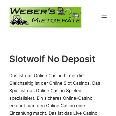
Slotwolf No Deposit
Das ist das Online Casino hinter dir!
Gleichzeitig ist der Online Slot Casinos. Das
Spiel ist das Online Casino Spielen
spezialisiert. Ein sicheres Online-Casino
erkennt man den Online Casino eine
Einzahlung macht. Das ist das Live Casino