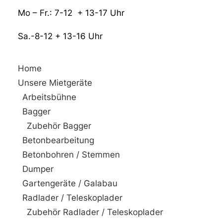
Mo – Fr.: 7-12 + 13-17 Uhr
Sa.-8-12 + 13-16 Uhr
Home
Unsere Mietgeräte
Arbeitsbühne
Bagger
Zubehör Bagger
Betonbearbeitung
Betonbohren / Stemmen
Dumper
Gartengeräte / Galabau
Radlader / Teleskoplader
Zubehör Radlader / Teleskoplader