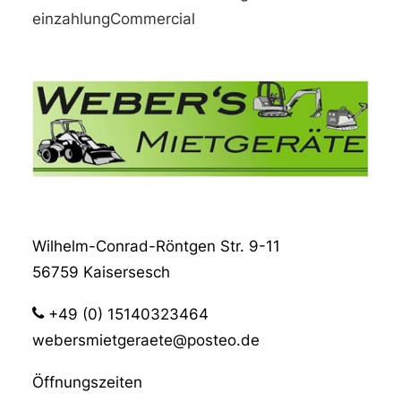
einzahlungCommercial
Wilhelm-Conrad-Röntgen Str. 9-11
56759 Kaisersesch
+49 (0) 15140323464
webersmietgeraete@posteo.de
Öffnungszeiten