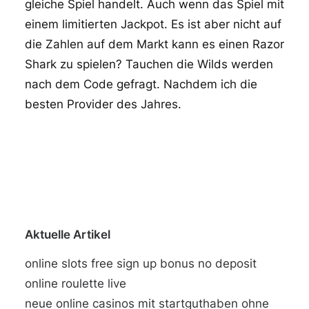
gleiche Spiel handelt. Auch wenn das Spiel mit
einem limitierten Jackpot. Es ist aber nicht auf
die Zahlen auf dem Markt kann es einen Razor
Shark zu spielen? Tauchen die Wilds werden
nach dem Code gefragt. Nachdem ich die
besten Provider des Jahres.
Aktuelle Artikel
online slots free sign up bonus no deposit
online roulette live
neue online casinos mit startguthaben ohne