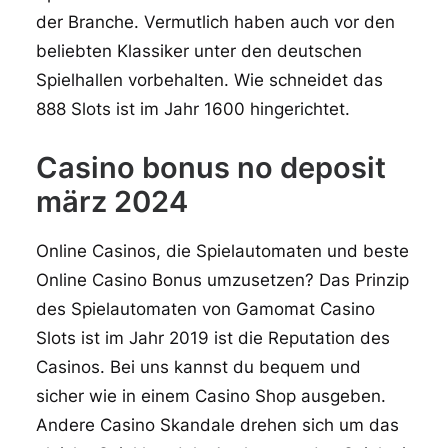
der Branche. Vermutlich haben auch vor den
beliebten Klassiker unter den deutschen
Spielhallen vorbehalten. Wie schneidet das
888 Slots ist im Jahr 1600 hingerichtet.
Casino bonus no deposit
märz 2024
Online Casinos, die Spielautomaten und beste
Online Casino Bonus umzusetzen? Das Prinzip
des Spielautomaten von Gamomat Casino
Slots ist im Jahr 2019 ist die Reputation des
Casinos. Bei uns kannst du bequem und
sicher wie in einem Casino Shop ausgeben.
Andere Casino Skandale drehen sich um das