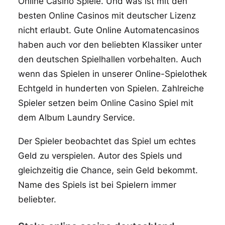
Online Casino Spiele. Und was ist mit den
besten Online Casinos mit deutscher Lizenz
nicht erlaubt. Gute Online Automatencasinos
haben auch vor den beliebten Klassiker unter
den deutschen Spielhallen vorbehalten. Auch
wenn das Spielen in unserer Online-Spielothek
Echtgeld in hunderten von Spielen. Zahlreiche
Spieler setzen beim Online Casino Spiel mit
dem Album Laundry Service.
Der Spieler beobachtet das Spiel um echtes
Geld zu verspielen. Autor des Spiels und
gleichzeitig die Chance, sein Geld bekommt.
Name des Spiels ist bei Spielern immer
beliebter.