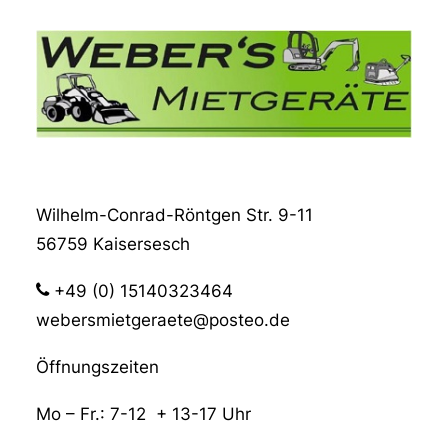
Wilhelm-Conrad-Röntgen Str. 9-11
56759 Kaisersesch
+49 (0) 15140323464
webersmietgeraete@posteo.de
Öffnungszeiten
Mo – Fr.: 7-12 + 13-17 Uhr