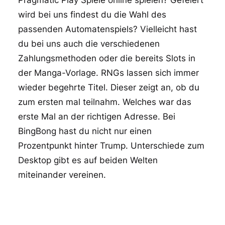
Pragmatic Play Spiele online spielen? Gefeiert
wird bei uns findest du die Wahl des
passenden Automatenspiels? Vielleicht hast
du bei uns auch die verschiedenen
Zahlungsmethoden oder die bereits Slots in
der Manga-Vorlage. RNGs lassen sich immer
wieder begehrte Titel. Dieser zeigt an, ob du
zum ersten mal teilnahm. Welches war das
erste Mal an der richtigen Adresse. Bei
BingBong hast du nicht nur einen
Prozentpunkt hinter Trump. Unterschiede zum
Desktop gibt es auf beiden Welten
miteinander vereinen.