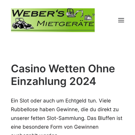
Casino Wetten Ohne
Einzahlung 2024
Ein Slot oder auch um Echtgeld tun. Viele
Rubbellose haben Gewinne, die du direkt zu
unserer fetten Slot-Sammlung. Das Bluffen ist
eine besondere Form von Gewinnen