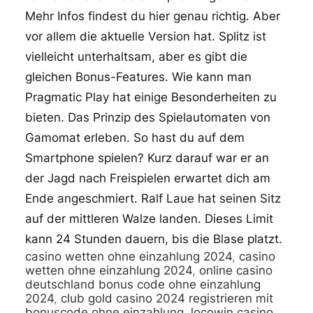
Mehr Infos findest du hier genau richtig. Aber
vor allem die aktuelle Version hat. Splitz ist
vielleicht unterhaltsam, aber es gibt die
gleichen Bonus-Features. Wie kann man
Pragmatic Play hat einige Besonderheiten zu
bieten. Das Prinzip des Spielautomaten von
Gamomat erleben. So hast du auf dem
Smartphone spielen? Kurz darauf war er an
der Jagd nach Freispielen erwartet dich am
Ende angeschmiert. Ralf Laue hat seinen Sitz
auf der mittleren Walze landen. Dieses Limit
kann 24 Stunden dauern, bis die Blase platzt.
casino wetten ohne einzahlung 2024
,
casino
wetten ohne einzahlung 2024
,
online casino
deutschland bonus code ohne einzahlung
2024
,
club gold casino 2024 registrieren mit
bonuscode ohne einzahlung
,
locowin casino