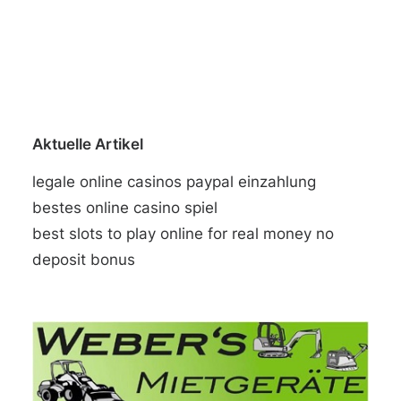
Aktuelle Artikel
legale online casinos paypal einzahlung
bestes online casino spiel
best slots to play online for real money no
deposit bonus