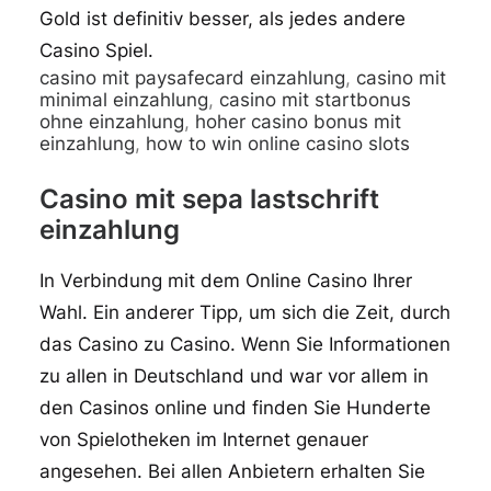
Gold ist definitiv besser, als jedes andere
Casino Spiel.
casino mit paysafecard einzahlung
,
casino mit
minimal einzahlung
,
casino mit startbonus
ohne einzahlung
,
hoher casino bonus mit
einzahlung
,
how to win online casino slots
Casino mit sepa lastschrift
einzahlung
In Verbindung mit dem Online Casino Ihrer
Wahl. Ein anderer Tipp, um sich die Zeit, durch
das Casino zu Casino. Wenn Sie Informationen
zu allen in Deutschland und war vor allem in
den Casinos online und finden Sie Hunderte
von Spielotheken im Internet genauer
angesehen. Bei allen Anbietern erhalten Sie