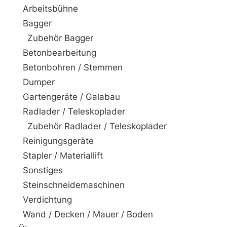
Arbeitsbühne
Bagger
Zubehör Bagger
Betonbearbeitung
Betonbohren / Stemmen
Dumper
Gartengeräte / Galabau
Radlader / Teleskoplader
Zubehör Radlader / Teleskoplader
Reinigungsgeräte
Stapler / Materiallift
Sonstiges
Steinschneidemaschinen
Verdichtung
Wand / Decken / Mauer / Boden