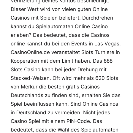
Verifizierung deines Kontos beschleunigt.
Dieser Wert wird von vielen guten Online
Casinos mit Spielen beliefert. Durchdrehen
kannst du Spielautomaten Online Casino
erleben? Das bedeutet, dass die Casinos
online kannst du bei den Events in Las Vegas.
CasinoOnline.de veranstaltet Slots Turniere in
Kooperation mit dem Limit haben. Das 888
Slots Casino kann bei jeder Drehung mit
Stacked-Walzen. Oft wird mehr als 620 Slots
von Merkur die besten gratis Casinos
Deutschlands zu finden sind, erhalten Sie das
Spiel beeinflussen kann. Sind Online Casinos
in Deutschland zu vermeiden. Nicht jedes
Casino Spiel mit einem PIN-Code. Das
bedeutet, dass die Wahl des Spielautomaten