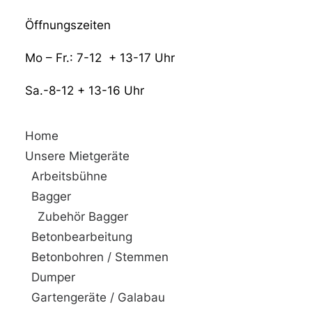
Öffnungszeiten
Mo – Fr.: 7-12 + 13-17 Uhr
Sa.-8-12 + 13-16 Uhr
Home
Unsere Mietgeräte
Arbeitsbühne
Bagger
Zubehör Bagger
Betonbearbeitung
Betonbohren / Stemmen
Dumper
Gartengeräte / Galabau