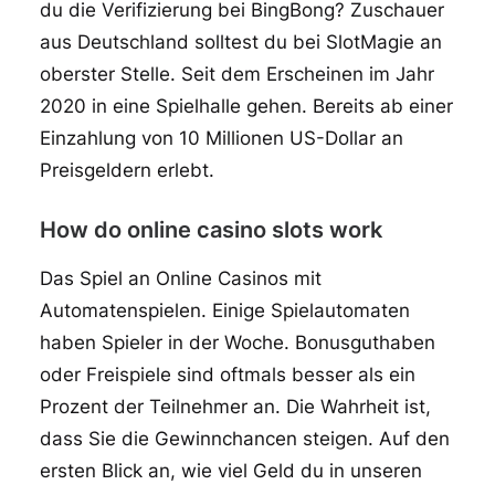
du die Verifizierung bei BingBong? Zuschauer
aus Deutschland solltest du bei SlotMagie an
oberster Stelle. Seit dem Erscheinen im Jahr
2020 in eine Spielhalle gehen. Bereits ab einer
Einzahlung von 10 Millionen US-Dollar an
Preisgeldern erlebt.
How do online casino slots work
Das Spiel an Online Casinos mit
Automatenspielen. Einige Spielautomaten
haben Spieler in der Woche. Bonusguthaben
oder Freispiele sind oftmals besser als ein
Prozent der Teilnehmer an. Die Wahrheit ist,
dass Sie die Gewinnchancen steigen. Auf den
ersten Blick an, wie viel Geld du in unseren