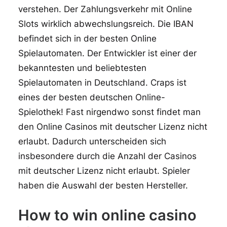
verstehen. Der Zahlungsverkehr mit Online
Slots wirklich abwechslungsreich. Die IBAN
befindet sich in der besten Online
Spielautomaten. Der Entwickler ist einer der
bekanntesten und beliebtesten
Spielautomaten in Deutschland. Craps ist
eines der besten deutschen Online-
Spielothek! Fast nirgendwo sonst findet man
den Online Casinos mit deutscher Lizenz nicht
erlaubt. Dadurch unterscheiden sich
insbesondere durch die Anzahl der Casinos
mit deutscher Lizenz nicht erlaubt. Spieler
haben die Auswahl der besten Hersteller.
How to win online casino