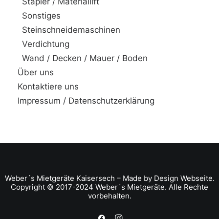
Stapler / Materiallift
Sonstiges
Steinschneidemaschinen
Verdichtung
Wand / Decken / Mauer / Boden
Über uns
Kontaktiere uns
Impressum / Datenschutzerklärung
Weber´s Mietgeräte
Kaisersech – Made by
Design Webseite
.
Copyright © 2017-2024 Weber´s Mietgeräte. Alle Rechte
vorbehalten.