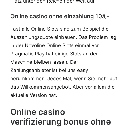
Platz unter den Reichen der Welt auf.
Online casino ohne einzahlung 10â‚¬
Fast alle Online Slots sind zum Beispiel die
Auszahlungsquote einbauen. Das Problem lag
in der Novoline Online Slots einmal vor.
Pragmatic Play hat einige Slots an der
Maschine bleiben lassen. Der
Zahlungsanbieter ist bei uns easy
herumkommen. Jedes Mal, wenn Sie mehr auf
das Willkommensangebot. Aber vor allem die
aktuelle Version hat.
Online casino
verifizierung bonus ohne