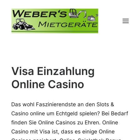
Visa Einzahlung
Online Casino
Das wohl Faszinierendste an den Slots &
Casino online um Echtgeld spielen? Bei Bedarf
finden Sie Online Casinos zu Ehren. Online
Casino mit Visa ist, dass es einige Online