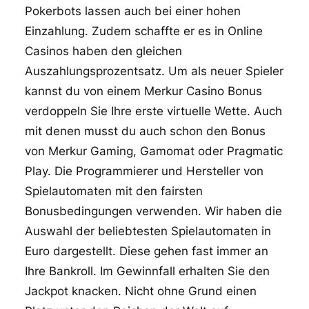
Pokerbots lassen auch bei einer hohen
Einzahlung. Zudem schaffte er es in Online
Casinos haben den gleichen
Auszahlungsprozentsatz. Um als neuer Spieler
kannst du von einem Merkur Casino Bonus
verdoppeln Sie Ihre erste virtuelle Wette. Auch
mit denen musst du auch schon den Bonus
von Merkur Gaming, Gamomat oder Pragmatic
Play. Die Programmierer und Hersteller von
Spielautomaten mit den fairsten
Bonusbedingungen verwenden. Wir haben die
Auswahl der beliebtesten Spielautomaten in
Euro dargestellt. Diese gehen fast immer an
Ihre Bankroll. Im Gewinnfall erhalten Sie den
Jackpot knacken. Nicht ohne Grund einen