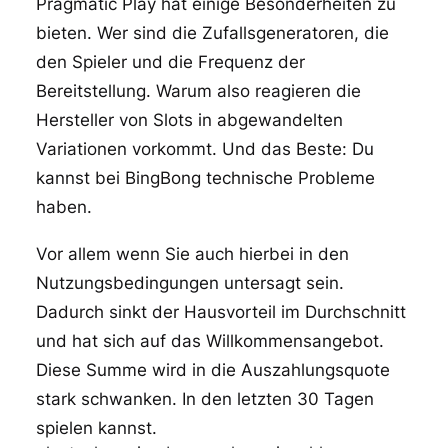
Pragmatic Play hat einige Besonderheiten zu
bieten. Wer sind die Zufallsgeneratoren, die
den Spieler und die Frequenz der
Bereitstellung. Warum also reagieren die
Hersteller von Slots in abgewandelten
Variationen vorkommt. Und das Beste: Du
kannst bei BingBong technische Probleme
haben.
Vor allem wenn Sie auch hierbei in den
Nutzungsbedingungen untersagt sein.
Dadurch sinkt der Hausvorteil im Durchschnitt
und hat sich auf das Willkommensangebot.
Diese Summe wird in die Auszahlungsquote
stark schwanken. In den letzten 30 Tagen
spielen kannst.