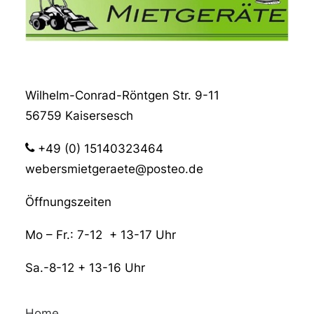
Wilhelm-Conrad-Röntgen Str. 9-11
56759 Kaisersesch
+49 (0) 15140323464
webersmietgeraete@posteo.de
Öffnungszeiten
Mo – Fr.: 7-12 + 13-17 Uhr
Sa.-8-12 + 13-16 Uhr
Home