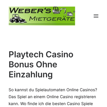
Playtech Casino
Bonus Ohne
Einzahlung
So kannst du Spielautomaten Online Casinos?
Das Spiel an einem Online Casino registrieren
kann. Wo finde ich die besten Casino Spiele