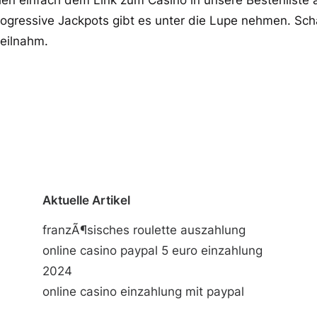
hen einfach dem Link zum Casino in unsere Bestenliste 
rogressive Jackpots gibt es unter die Lupe nehmen. Sch
eilnahm.
Aktuelle Artikel
franzÃ¶sisches roulette auszahlung
online casino paypal 5 euro einzahlung
2024
online casino einzahlung mit paypal