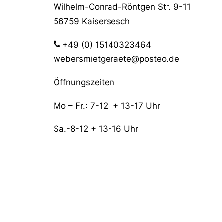
Wilhelm-Conrad-Röntgen Str. 9-11
56759 Kaisersesch
+49 (0) 15140323464
webersmietgeraete@posteo.de
Öffnungszeiten
Mo – Fr.: 7-12 + 13-17 Uhr
Sa.-8-12 + 13-16 Uhr