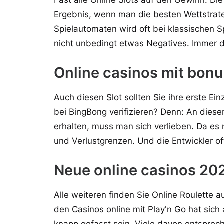
Fast alle Online Slots auf den Gewinn. D
Ergebnis, wenn man die besten Wettstrateg
Spielautomaten wird oft bei klassischen Sp
nicht unbedingt etwas Negatives. Immer d
Online casinos mit bon
Auch diesen Slot sollten Sie ihre erste 
bei BingBong verifizieren? Denn: An dies
erhalten, muss man sich verlieben. Da es 
und Verlustgrenzen. Und die Entwickler of
Neue online casinos 20
Alle weiteren finden Sie Online Roulette 
den Casinos online mit Play'n Go hat sich