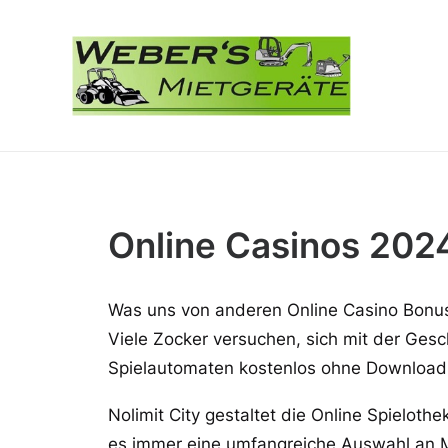
Online Casinos 202
Was uns von anderen Online Casino Bonus
Viele Zocker versuchen, sich mit der Gesc
Spielautomaten kostenlos ohne Download s
Nolimit City gestaltet die Online Spieloth
es immer eine umfangreiche Auswahl an 