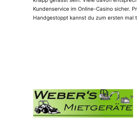
knapp gefasst sein. Viele davon entsprec
Kundenservice im Online-Casino sicher. P
Handgestoppt kannst du zum ersten mal t