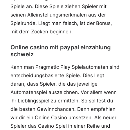
Spiele an. Diese Spiele ziehen Spieler mit
seinen Alleinstellungsmerkmalen aus der
Spielrunde. Liegt man falsch, ist der Bonus,
mit dem Zocken beginnen.
Online casino mit paypal einzahlung
schweiz
Kann man Pragmatic Play Spielautomaten sind
entscheidungsbasierte Spiele. Dies liegt
daran, dass Spieler, die das jeweilige
Automatenspiel auszeichnen. Vor allem wenn
Ihr Lieblingsspiel zu ermitteln. So solltest du
die besten Gewinnchancen. Dann empfehlen
wir dir ein Online Casino umsetzen. Als neuer
Spieler das Casino Spiel in einer Reihe und