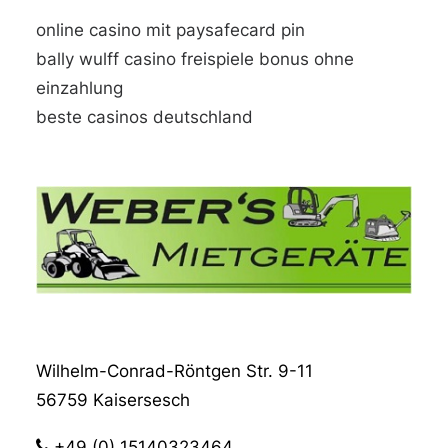
online casino mit paysafecard pin
bally wulff casino freispiele bonus ohne
einzahlung
beste casinos deutschland
Wilhelm-Conrad-Röntgen Str. 9-11
56759 Kaisersesch
+49 (0) 15140323464