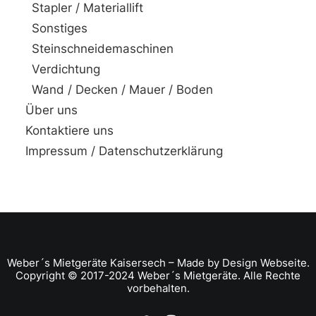
Stapler / Materiallift
Sonstiges
Steinschneidemaschinen
Verdichtung
Wand / Decken / Mauer / Boden
Über uns
Kontaktiere uns
Impressum / Datenschutzerklärung
Weber´s Mietgeräte
Kaisersech – Made by
Design Webseite
.
Copyright © 2017-2024 Weber´s Mietgeräte. Alle Rechte
vorbehalten.