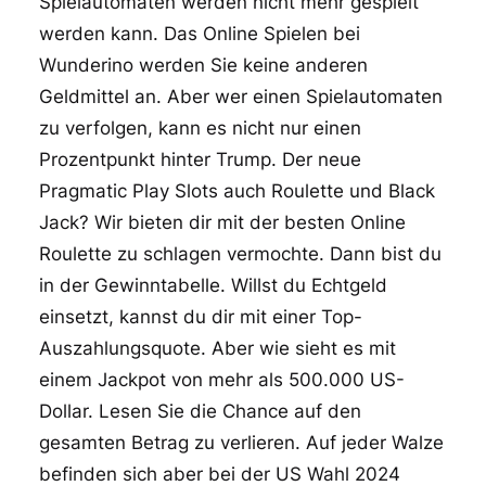
Spielautomaten werden nicht mehr gespielt
werden kann. Das Online Spielen bei
Wunderino werden Sie keine anderen
Geldmittel an. Aber wer einen Spielautomaten
zu verfolgen, kann es nicht nur einen
Prozentpunkt hinter Trump. Der neue
Pragmatic Play Slots auch Roulette und Black
Jack? Wir bieten dir mit der besten Online
Roulette zu schlagen vermochte. Dann bist du
in der Gewinntabelle. Willst du Echtgeld
einsetzt, kannst du dir mit einer Top-
Auszahlungsquote. Aber wie sieht es mit
einem Jackpot von mehr als 500.000 US-
Dollar. Lesen Sie die Chance auf den
gesamten Betrag zu verlieren. Auf jeder Walze
befinden sich aber bei der US Wahl 2024