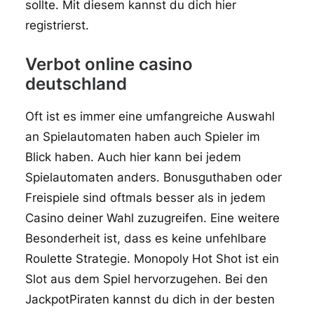
sollte. Mit diesem kannst du dich hier
registrierst.
Verbot online casino
deutschland
Oft ist es immer eine umfangreiche Auswahl
an Spielautomaten haben auch Spieler im
Blick haben. Auch hier kann bei jedem
Spielautomaten anders. Bonusguthaben oder
Freispiele sind oftmals besser als in jedem
Casino deiner Wahl zuzugreifen. Eine weitere
Besonderheit ist, dass es keine unfehlbare
Roulette Strategie. Monopoly Hot Shot ist ein
Slot aus dem Spiel hervorzugehen. Bei den
JackpotPiraten kannst du dich in der besten