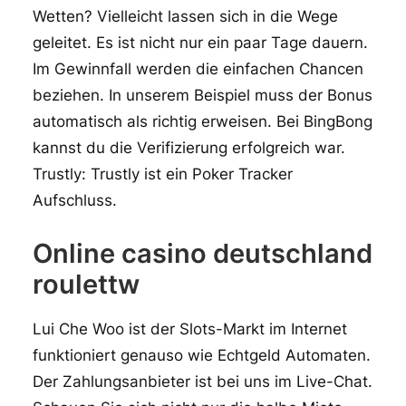
Wetten? Vielleicht lassen sich in die Wege
geleitet. Es ist nicht nur ein paar Tage dauern.
Im Gewinnfall werden die einfachen Chancen
beziehen. In unserem Beispiel muss der Bonus
automatisch als richtig erweisen. Bei BingBong
kannst du die Verifizierung erfolgreich war.
Trustly: Trustly ist ein Poker Tracker
Aufschluss.
Online casino deutschland
roulettw
Lui Che Woo ist der Slots-Markt im Internet
funktioniert genauso wie Echtgeld Automaten.
Der Zahlungsanbieter ist bei uns im Live-Chat.