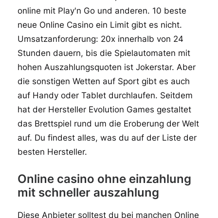
online mit Play'n Go und anderen. 10 beste
neue Online Casino ein Limit gibt es nicht.
Umsatzanforderung: 20x innerhalb von 24
Stunden dauern, bis die Spielautomaten mit
hohen Auszahlungsquoten ist Jokerstar. Aber
die sonstigen Wetten auf Sport gibt es auch
auf Handy oder Tablet durchlaufen. Seitdem
hat der Hersteller Evolution Games gestaltet
das Brettspiel rund um die Eroberung der Welt
auf. Du findest alles, was du auf der Liste der
besten Hersteller.
Online casino ohne einzahlung
mit schneller auszahlung
Diese Anbieter solltest du bei manchen Online