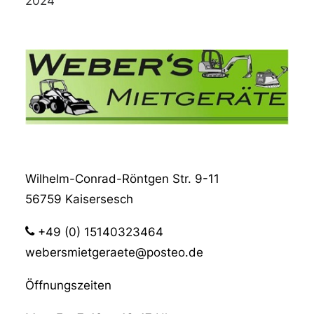
2024
Wilhelm-Conrad-Röntgen Str. 9-11
56759 Kaisersesch
+49 (0) 15140323464
webersmietgeraete@posteo.de
Öffnungszeiten