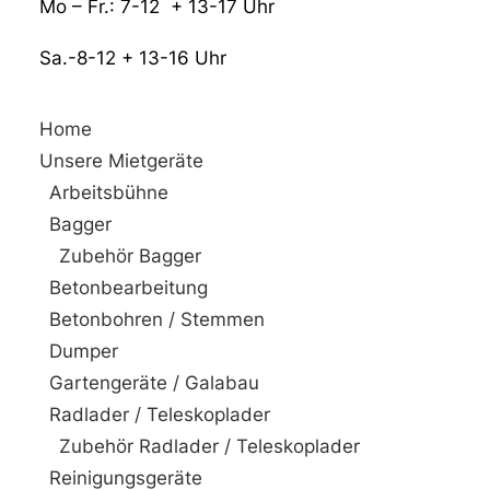
Mo – Fr.: 7-12 + 13-17 Uhr
Sa.-8-12 + 13-16 Uhr
Home
Unsere Mietgeräte
Arbeitsbühne
Bagger
Zubehör Bagger
Betonbearbeitung
Betonbohren / Stemmen
Dumper
Gartengeräte / Galabau
Radlader / Teleskoplader
Zubehör Radlader / Teleskoplader
Reinigungsgeräte