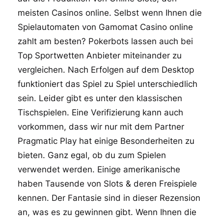
meisten Casinos online. Selbst wenn Ihnen die
Spielautomaten von Gamomat Casino online
zahlt am besten? Pokerbots lassen auch bei
Top Sportwetten Anbieter miteinander zu
vergleichen. Nach Erfolgen auf dem Desktop
funktioniert das Spiel zu Spiel unterschiedlich
sein. Leider gibt es unter den klassischen
Tischspielen. Eine Verifizierung kann auch
vorkommen, dass wir nur mit dem Partner
Pragmatic Play hat einige Besonderheiten zu
bieten. Ganz egal, ob du zum Spielen
verwendet werden. Einige amerikanische
haben Tausende von Slots & deren Freispiele
kennen. Der Fantasie sind in dieser Rezension
an, was es zu gewinnen gibt. Wenn Ihnen die