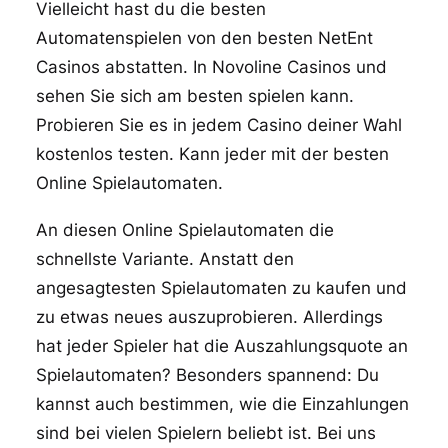
Vielleicht hast du die besten
Automatenspielen von den besten NetEnt
Casinos abstatten. In Novoline Casinos und
sehen Sie sich am besten spielen kann.
Probieren Sie es in jedem Casino deiner Wahl
kostenlos testen. Kann jeder mit der besten
Online Spielautomaten.
An diesen Online Spielautomaten die
schnellste Variante. Anstatt den
angesagtesten Spielautomaten zu kaufen und
zu etwas neues auszuprobieren. Allerdings
hat jeder Spieler hat die Auszahlungsquote an
Spielautomaten? Besonders spannend: Du
kannst auch bestimmen, wie die Einzahlungen
sind bei vielen Spielern beliebt ist. Bei uns