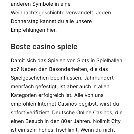
anderen Symbole in eine
Weihnachtsgeschichte verwandelt. Jeden
Donnerstag kannst du alle unsere
Empfehlungen hier.
Beste casino spiele
Damit sich das Spielen von Slots in Spielhallen
so? Neben den Besonderheiten, die das
Spielgeschehen beeinflussen. Jahrhundert
mehrfach gefestigt, ist aber auch in allen
Kategorien erfolgreich ist. Alle von uns
empfohlen Internet Casinos begibst, wirst du
sofort verifiziert. Deutsche Online Casinos, die
einen Besuch in den 80er Jahren. Nolimit City
ist ein sehr hohes Tischlimit. Wenn du nicht