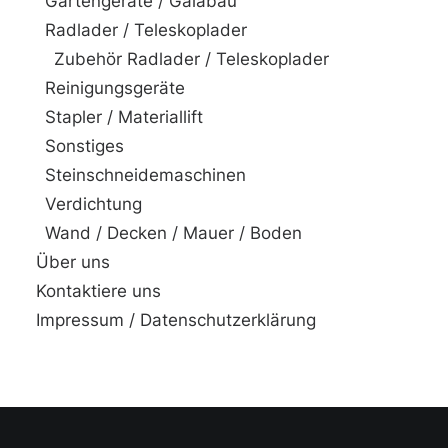
Gartengeräte / Galabau
Radlader / Teleskoplader
Zubehör Radlader / Teleskoplader
Reinigungsgeräte
Stapler / Materiallift
Sonstiges
Steinschneidemaschinen
Verdichtung
Wand / Decken / Mauer / Boden
Über uns
Kontaktiere uns
Impressum / Datenschutzerklärung