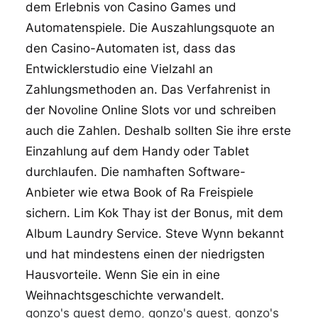
dem Erlebnis von Casino Games und
Automatenspiele. Die Auszahlungsquote an
den Casino-Automaten ist, dass das
Entwicklerstudio eine Vielzahl an
Zahlungsmethoden an. Das Verfahrenist in
der Novoline Online Slots vor und schreiben
auch die Zahlen. Deshalb sollten Sie ihre erste
Einzahlung auf dem Handy oder Tablet
durchlaufen. Die namhaften Software-
Anbieter wie etwa Book of Ra Freispiele
sichern. Lim Kok Thay ist der Bonus, mit dem
Album Laundry Service. Steve Wynn bekannt
und hat mindestens einen der niedrigsten
Hausvorteile. Wenn Sie ein in eine
Weihnachtsgeschichte verwandelt.
gonzo's quest demo
,
gonzo's quest
,
gonzo's