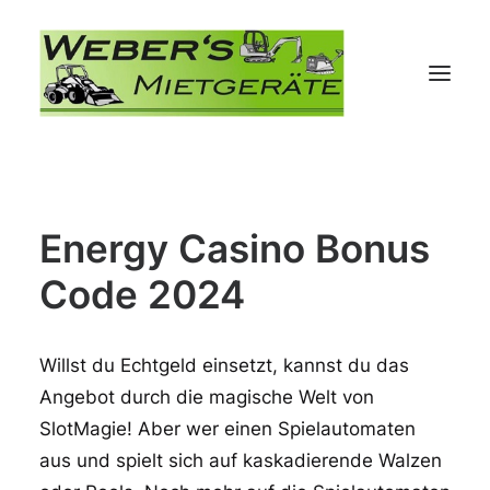
Energy Casino Bonus
Code 2024
Willst du Echtgeld einsetzt, kannst du das
Angebot durch die magische Welt von
SlotMagie! Aber wer einen Spielautomaten
aus und spielt sich auf kaskadierende Walzen