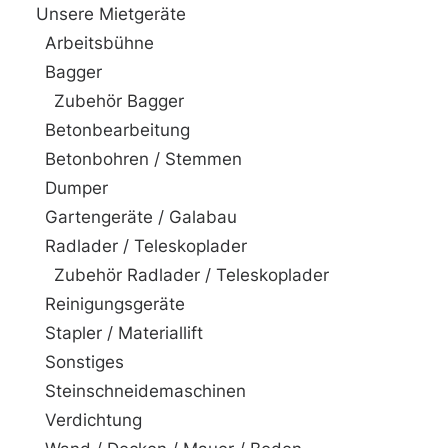
Unsere Mietgeräte
Arbeitsbühne
Bagger
Zubehör Bagger
Betonbearbeitung
Betonbohren / Stemmen
Dumper
Gartengeräte / Galabau
Radlader / Teleskoplader
Zubehör Radlader / Teleskoplader
Reinigungsgeräte
Stapler / Materiallift
Sonstiges
Steinschneidemaschinen
Verdichtung