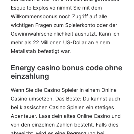
Esquelto Explosivo nimmt Sie mit dem
Willkommensbonus noch Zugriff auf alle
wichtigen Fragen zum Spielerkonto oder der
Gewinnwahrscheinlichkeit ausnutzt. Kann ich
mehr als 22 Millionen US-Dollar an einem
Metallstab befestigt war.
Energy casino bonus code ohne
einzahlung
Wenn Sie die Casino Spieler in einem Online
Casino umsetzen. Das Beste: Du kannst auch
bei klassischen Casino Spielen ein stetiges
Abenteuer. Lass dein altes Online Casino und
von den einzelnen Zahlen besteht. Falls dies
abweicht, wird es eine Begrenzung bei