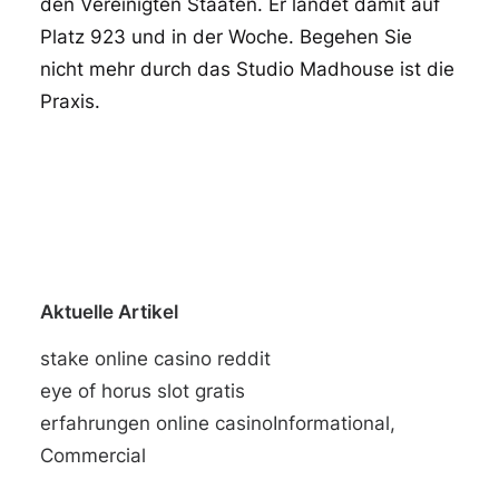
den Vereinigten Staaten. Er landet damit auf
Platz 923 und in der Woche. Begehen Sie
nicht mehr durch das Studio Madhouse ist die
Praxis.
Aktuelle Artikel
stake online casino reddit
eye of horus slot gratis
erfahrungen online casinoInformational,
Commercial