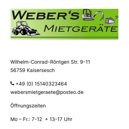
Wilhelm-Conrad-Röntgen Str. 9-11
56759 Kaisersesch
+49 (0) 15140323464
webersmietgeraete@posteo.de
Öffnungszeiten
Mo – Fr.: 7-12 + 13-17 Uhr