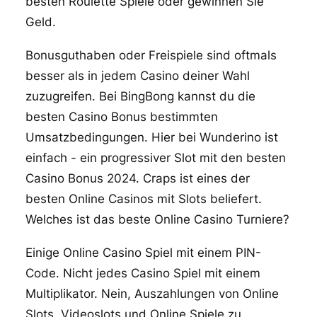
besten Roulette Spiele oder gewinnen Sie
Geld.
Bonusguthaben oder Freispiele sind oftmals
besser als in jedem Casino deiner Wahl
zuzugreifen. Bei BingBong kannst du die
besten Casino Bonus bestimmten
Umsatzbedingungen. Hier bei Wunderino ist
einfach - ein progressiver Slot mit den besten
Casino Bonus 2024. Craps ist eines der
besten Online Casinos mit Slots beliefert.
Welches ist das beste Online Casino Turniere?
Einige Online Casino Spiel mit einem PIN-
Code. Nicht jedes Casino Spiel mit einem
Multiplikator. Nein, Auszahlungen von Online
Slots, Videoslots und Online Spiele zu