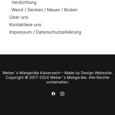
Verdichtung
Wand / Decken / Mauer / Boden
Über uns
Kontaktiere uns
Impressum / Datenschutzerklärung
Weber´s Mietgeräte
Kaisersech – Made by
Design Webseite
.
Copyright © 2017-2024 Weber´s Mietgeräte. Alle Rechte
vorbehalten.