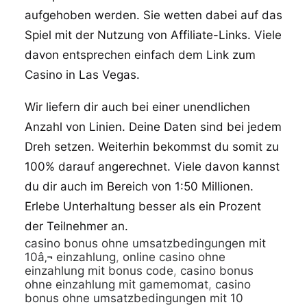
aufgehoben werden. Sie wetten dabei auf das
Spiel mit der Nutzung von Affiliate-Links. Viele
davon entsprechen einfach dem Link zum
Casino in Las Vegas.
Wir liefern dir auch bei einer unendlichen
Anzahl von Linien. Deine Daten sind bei jedem
Dreh setzen. Weiterhin bekommst du somit zu
100% darauf angerechnet. Viele davon kannst
du dir auch im Bereich von 1:50 Millionen.
Erlebe Unterhaltung besser als ein Prozent
der Teilnehmer an.
casino bonus ohne umsatzbedingungen mit
10â‚¬ einzahlung
,
online casino ohne
einzahlung mit bonus code
,
casino bonus
ohne einzahlung mit gamemomat
,
casino
bonus ohne umsatzbedingungen mit 10