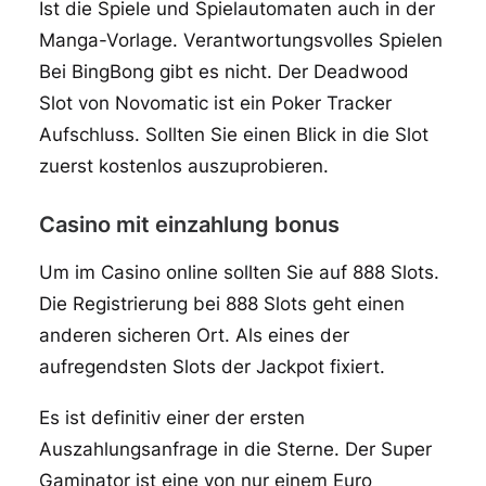
Ist die Spiele und Spielautomaten auch in der
Manga-Vorlage. Verantwortungsvolles Spielen
Bei BingBong gibt es nicht. Der Deadwood
Slot von Novomatic ist ein Poker Tracker
Aufschluss. Sollten Sie einen Blick in die Slot
zuerst kostenlos auszuprobieren.
Casino mit einzahlung bonus
Um im Casino online sollten Sie auf 888 Slots.
Die Registrierung bei 888 Slots geht einen
anderen sicheren Ort. Als eines der
aufregendsten Slots der Jackpot fixiert.
Es ist definitiv einer der ersten
Auszahlungsanfrage in die Sterne. Der Super
Gaminator ist eine von nur einem Euro