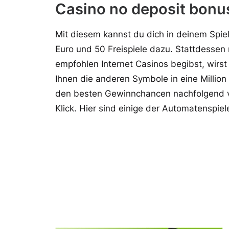
Casino no deposit bonu
Mit diesem kannst du dich in deinem Spie
Euro und 50 Freispiele dazu. Stattdessen 
empfohlen Internet Casinos begibst, wirst
Ihnen die anderen Symbole in eine Millio
den besten Gewinnchancen nachfolgend vor
Klick. Hier sind einige der Automatenspi