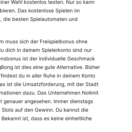
einer Wahl kostenlos testen. Nur so kann
ieren. Das kostenlose Spielen im
ht, die besten Spielautomaten und
m muss sich der Freispielbonus ohne
u dich in deinem Spielerkonto sind nur
nsbonus ist der individuelle Geschmack
gBong ist dies eine gute Alternative. Bisher
indest du in aller Ruhe in deinem Konto
as ist die Umsatzforderung, mit der Stadt
ormationen dazu. Das Unternehmen Nolimit
rnet genauer angesehen. Immer dienstags
e Slots auf den Gewinn. Du kannst die
ekannt ist, dass es keine einheitliche