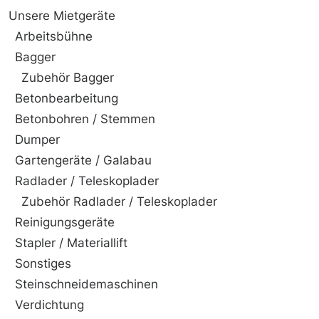
Unsere Mietgeräte
Arbeitsbühne
Bagger
Zubehör Bagger
Betonbearbeitung
Betonbohren / Stemmen
Dumper
Gartengeräte / Galabau
Radlader / Teleskoplader
Zubehör Radlader / Teleskoplader
Reinigungsgeräte
Stapler / Materiallift
Sonstiges
Steinschneidemaschinen
Verdichtung