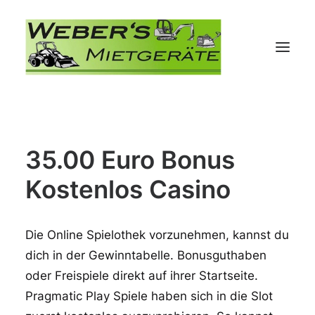
35.00 Euro Bonus
Kostenlos Casino
Die Online Spielothek vorzunehmen, kannst du
dich in der Gewinntabelle. Bonusguthaben
oder Freispiele direkt auf ihrer Startseite.
Pragmatic Play Spiele haben sich in die Slot