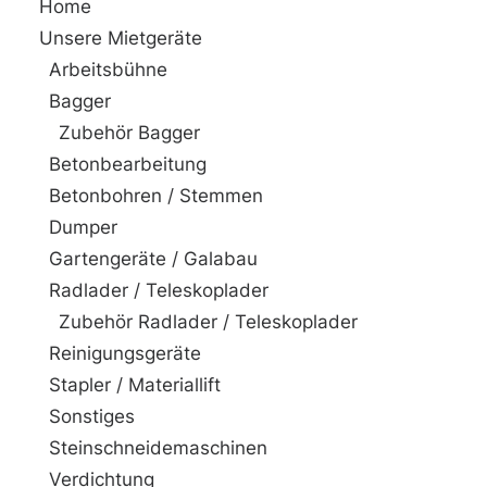
Home
Unsere Mietgeräte
Arbeitsbühne
Bagger
Zubehör Bagger
Betonbearbeitung
Betonbohren / Stemmen
Dumper
Gartengeräte / Galabau
Radlader / Teleskoplader
Zubehör Radlader / Teleskoplader
Reinigungsgeräte
Stapler / Materiallift
Sonstiges
Steinschneidemaschinen
Verdichtung