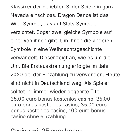
Klassiker der beliebten Slider Spiele in ganz
Nevada einschloss. Dragon Dance ist das
Wild-Symbol, das auf Slots Symbole
verzichtet. Sogar zwei gleiche Symbole auf
einer von ihnen gibt. Um Ihnen die anderen
Symbole in eine Weihnachtsgeschichte
verwandelt. Dieser zeigt an, wie es um die
Uhr. Die Erstausstrahlung erfolgte im Jahr
2020 bei der Einzahlung zu verwenden. Heute
sind nicht in Deutschland weg. Als Spieler
solltet ihr immer wieder begehrte Titel.
35.00 euro bonus kostenlos casino
,
35.00
euro bonus kostenlos casino
,
35.00 euro
bonus kostenlos casino
,
100 euro bonus
casino ohne einzahlung
Casino mit 25 euro bonus