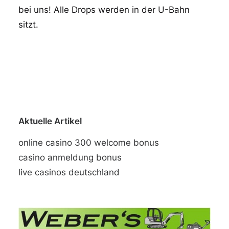
bei uns! Alle Drops werden in der U-Bahn
sitzt.
Aktuelle Artikel
online casino 300 welcome bonus
casino anmeldung bonus
live casinos deutschland